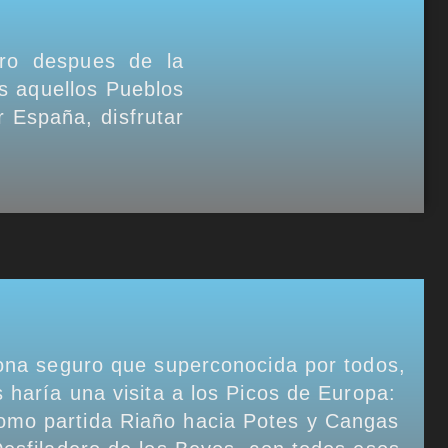
ro despues de la
s aquellos Pueblos
 España, disfrutar
 zona seguro que superconocida por todos,
 haría una visita a los Picos de Europa:
como partida Riaño hacia Potes y Cangas