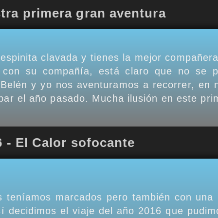
tra primera gran aventura
spinita clavada y tienes la mejor compañera 
o con su compañía, está claro que no se
Belén y yo nos aventuramos a recorrer, en nu
ar el año pasado. Mucha ilusión en este pri
6 - El Calor sofocante
nos teníamos marcados pero también con una 
sí decidimos el viaje del año 2016 que pudimo