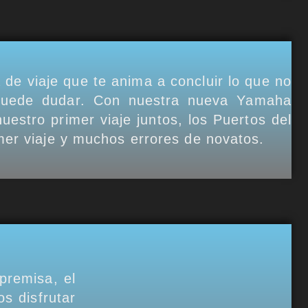
de viaje que te anima a concluir lo que no
 puede dudar. Con nuestra nueva Yamaha
estro primer viaje juntos, los Puertos del
mer viaje y muchos errores de novatos.
premisa, el
s disfrutar