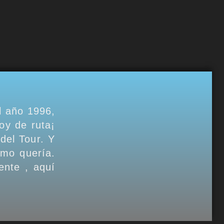
l año 1996,
oy de ruta¡
del Tour. Y
omo quería.
ente , aquí