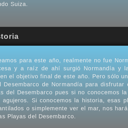
ando Suiza.
toria
teamos para este año, realmente no fue Nor
cesa y a raíz de ahí surgió Normandía y l
en el objetivo final de este año. Pero sólo u
del Desembarco de Normandía para disfrutar
as del Desembarco pues si no conocemos la 
agujeros. Si conocemos la historia, esas p
antilados o simplemente ver el mar, nos hará 
 las Playas del Desembarco.