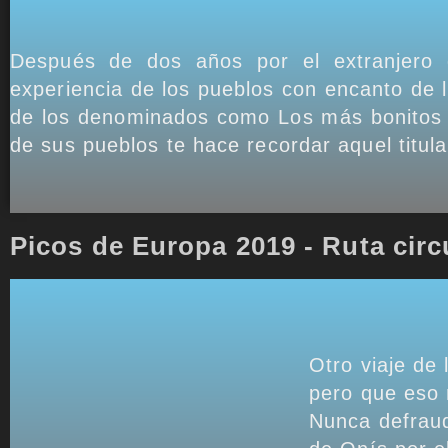
Después de dos años por el extranjero
experiencia de los pueblos con encanto de 
de los denominados como Los más bonitos d
de sus pueblos te hace recordar aquel tit
Picos de Europa 2019 - Ruta circ
Otro viaje de
pero que eso 
Nunca defraud