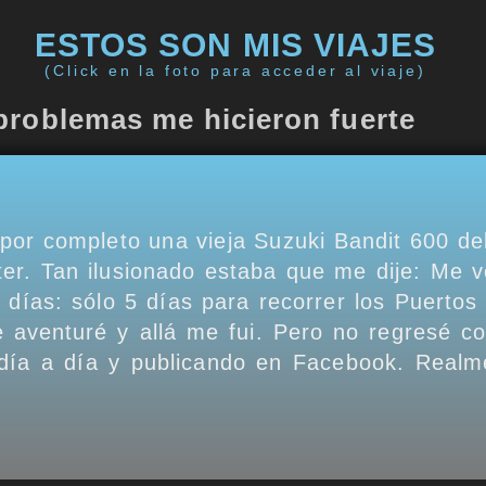
ESTOS SON MIS VIAJES
(Click en la foto para acceder al viaje)
problemas me hicieron fuerte
por completo una vieja Suzuki Bandit 600 de
ter. Tan ilusionado estaba que me dije: Me v
 días: sólo 5 días para recorrer los Puertos 
e aventuré y allá me fui. Pero no regresé c
 día a día y publicando en Facebook. Realm