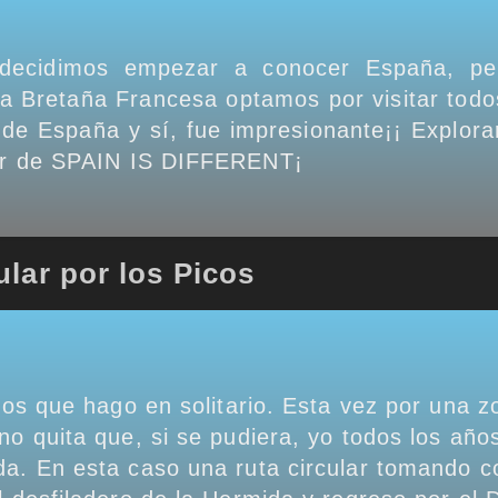
 decidimos empezar a conocer España, pe
la Bretaña Francesa optamos por visitar todo
e España y sí, fue impresionante¡¡ Explorar
ular de SPAIN IS DIFFERENT¡
ular por los Picos
 los que hago en solitario. Esta vez por una
no quita que, si se pudiera, yo todos los años
a. En esta caso una ruta circular tomando 