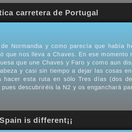
ica carretera de Portugal
de Normandia y como parecía que había hec
ió que nos lleva a Chaves. En ese momento re
guesa que une Chaves y Faro y como aun dis
cabeza y casi sin tiempo a dejar las cosas 
a hacer esta ruta en sólo Tres días (dos d
 pues descubriréis la N2 y os enganchará par
Spain is different¡¡