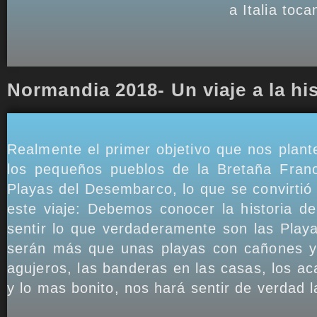
a Italia toc
Normandia 2018- Un viaje a la his
Realmente el primer objetivo que nos plan
los pequeños pueblos de la Bretaña Fran
Playas del Desembarco, lo que se convirtió 
este viaje: Debemos conocer la historia 
sentir lo que verdaderamente son las Play
serán más que unas playas con cañones y 
agujeros, las banderas en las casas, los ac
y lo mas bonito, nos hará sentir de verdad