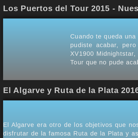
Los Puertos del Tour 2015 - Nues
Cuando te queda una e
pudiste acabar, per
XV1900 Midnightstar, 
Tour que no pude acab
El Algarve y Ruta de la Plata 201
El Algarve era otro de los objetivos que 
disfrutar de la famosa Ruta de la Plata y a