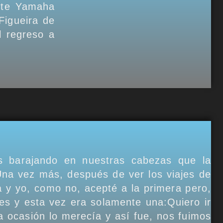
nte Yamaha
Figueira de
l regreso a
s barajando en nuestras cabezas que la
Una vez más, después de ver los viajes de
ia y yo, como no, acepté a la primera pero,
es y esta vez era solamente una:Quiero ir
a ocasión lo merecía y así fue, nos fuimos