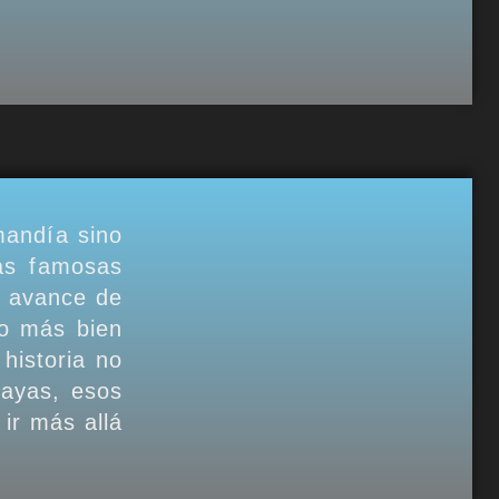
mandía sino
as famosas
n avance de
 o más bien
historia no
layas, esos
ir más allá