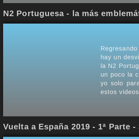
N2 Portuguesa - la más emblemát
Regresando 
hay un desv
la N2 Portu
un poco la 
yo solo par
estos videos
Vuelta a España 2019 - 1ª Parte - 