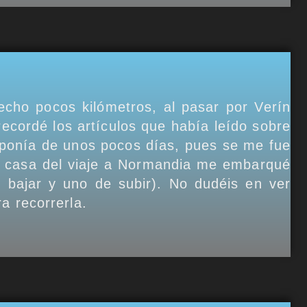
ho pocos kilómetros, al pasar por Verín
cordé los artículos que había leído sobre
ponía de unos pocos días, pues se me fue
en casa del viaje a Normandia me embarqué
e bajar y uno de subir). No dudéis en ver
a recorrerla.