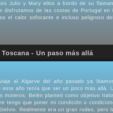
os Julio y Mary ellos a bordo de su flama
 disfrutamos de las costas de Portugal en 
os el calor sofocante e incluso peligroso de
La Toscana - Un paso más allá
viaje al Algarve del año pasado ya íbamo
 este año tenía que ser un poco más allá. 
os moteros, Belén planteó como objetivo Ital
pre tengo que poner mi condición o condicion
Stelvio. Realmente era un gran rodeo, pero l