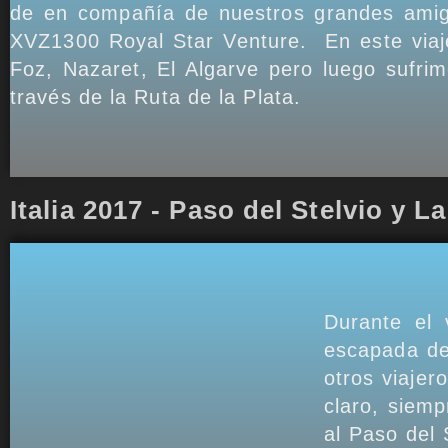
de en compañía de nuestros grandes amig
XVZ1300 Royal Star Venture. En este viaje
Foz, Nazaret, El Algarve pero luego sufrim
través de la Ruta de la Plata.
Italia 2017 - Paso del Stelvio y 
Durante el 
escapada de
otros viajer
claro, siem
al Paso del 