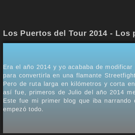
Los Puertos del Tour 2014 - Los 
Era el año 2014 y yo acababa de modificar 
para convertirla en una flamante Streetfigh
Pero de ruta larga en kilómetros y corta en
así fue, primeros de Julio del año 2014 m
Este fue mi primer blog que iba narrando
empezó todo.